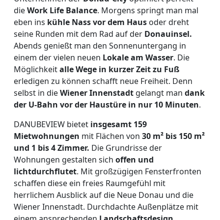
die
Work Life Balance
. Morgens springt man mal
eben ins
kühle Nass vor dem Haus
oder dreht
seine Runden mit dem Rad auf der
Donauinsel.
Abends genießt man den Sonnenuntergang in
einem der vielen neuen
Lokale am Wasser
. Die
Möglichkeit
alle Wege in kurzer Zeit zu Fuß
erledigen zu können schafft neue Freiheit. Denn
selbst in die
Wiener Innenstadt
gelangt man
dank
der U-Bahn vor der Haustüre in nur 10 Minuten
.
DANUBEVIEW bietet
insgesamt 159
Mietwohnungen
mit Flächen von
30 m² bis 150 m²
und 1 bis 4 Zimmer.
Die Grundrisse der
Wohnungen gestalten sich
offen und
lichtdurchflutet
. Mit großzügigen Fensterfronten
schaffen diese ein freies Raumgefühl mit
herrlichem Ausblick auf die Neue Donau und die
Wiener Innenstadt. Durchdachte Außenplätze mit
einem ansprechenden
Landschaftsdesign