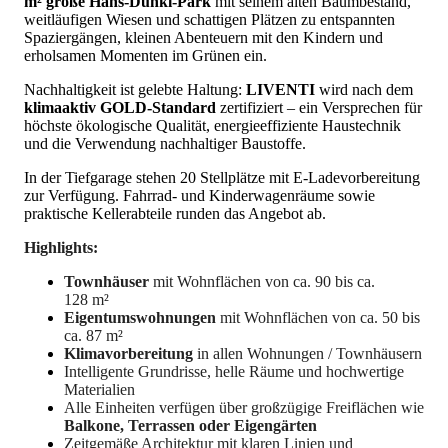
m² große Hans-Dunkl-Park
mit seinem alten Baumbestand,
weitläufigen Wiesen und schattigen Plätzen zu entspannten
Spaziergängen, kleinen Abenteuern mit den Kindern und
erholsamen Momenten im Grünen ein.
Nachhaltigkeit ist gelebte Haltung:
LIVENTI
wird nach dem
klimaaktiv GOLD-Standard
zertifiziert – ein Versprechen für
höchste ökologische Qualität, energieeffiziente Haustechnik
und die Verwendung nachhaltiger Baustoffe.
In der Tiefgarage stehen 20 Stellplätze mit E-Ladevorbereitung
zur Verfügung. Fahrrad- und Kinderwagenräume sowie
praktische Kellerabteile runden das Angebot ab.
Highlights:
Townhäuser
mit Wohnflächen von ca. 90 bis ca.
128 m²
Eigentumswohnungen
mit Wohnflächen von ca. 50 bis
ca. 87 m²
Klimavorbereitung
in allen Wohnungen / Townhäusern
Intelligente Grundrisse, helle Räume und hochwertige
Materialien
Alle Einheiten verfügen über großzügige Freiflächen wie
Balkone, Terrassen oder Eigengärten
Zeitgemäße Architektur mit klaren Linien und