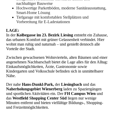
nachhaltiger Bauweise
Hochwertige Parkettböden, moderne Sanitärausstattung,
Smart-Home Lösung
Tiefgarage mit komfortablen Stellplätzen und
Vorbereitung für E-Ladestationen
LAGE:
In der
Kolbegasse im 23. Bezirk Liesing
entsteht ein Zuhause,
das urbanen Komfort mit grüner Gelassenheit verbindet. Hier
wohnt man ruhig und naturnah – und genießt dennoch alle
Vorteile der Stadt.
Zwischen gewachsenen Wohnvierteln, alten Bäumen und einer
angenehmen Nachbarschaft bietet die Lage alles für den Alltag:
Einkaufsmöglichkeiten, Ärzte, Gastronomie sowie
Kindergarten und Volksschule befinden sich in unmittelbarer
Nähe.
Der nahe
Hans-Dunkl-Park,
der
Liesingbach
und das
Naherholungsgebiet Wienerberg
laden zu Spaziergängen
und sportlichen Aktivitäten ein. Der
FH Campus Wien
und
das
Westfield Shopping Center Süd
liegen nur wenige
Minuten entfernt und bieten vielfältige Bildungs-, Shopping-
und Freizeitmöglichkeiten.