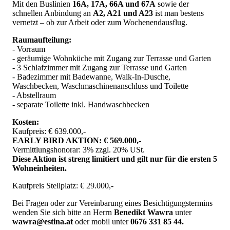
Mit den Buslinien
16A, 17A, 66A und 67A
sowie der
schnellen Anbindung an
A2, A21 und A23
ist man bestens
vernetzt – ob zur Arbeit oder zum Wochenendausflug.
Raumaufteilung:
- Vorraum
- geräumige Wohnküche mit Zugang zur Terrasse und Garten
- 3 Schlafzimmer mit Zugang zur Terrasse und Garten
- Badezimmer mit Badewanne, Walk-In-Dusche,
Waschbecken, Waschmaschinenanschluss und Toilette
- Abstellraum
- separate Toilette inkl. Handwaschbecken
Kosten:
Kaufpreis: € 639.000,-
EARLY BIRD AKTION: € 569.000,-
Vermittlungshonorar: 3% zzgl. 20% USt.
Diese Aktion ist streng limitiert und gilt nur für die ersten 5
Wohneinheiten.
Kaufpreis Stellplatz: € 29.000,-
Bei Fragen oder zur Vereinbarung eines Besichtigungstermins
wenden Sie sich bitte an Herrn
Benedikt Wawra
unter
wawra@estina.at
oder mobil unter
0676 331 85 44.