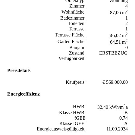
Objekttyp:
Wohnung
Zimmer:
4
2
Wohnfläche:
87,06 m
Badezimmer:
1
Toiletten:
2
Terrasse:
1
2
Terrasse Fläche:
46,02 m
2
Garten Fläche:
64,51 m
Baujahr:
0
Zustand:
ERSTBEZUG
Verfügbarkeit:
Preisdetails
Kaufpreis:
€ 569.000,00
Energieeffizienz
2
HWB:
32,40 kWh/m
a
Klasse HWB:
B
fGEE
0,74
Klasse fGEE:
A
Energieausweisgültigkeit:
11.09.2034