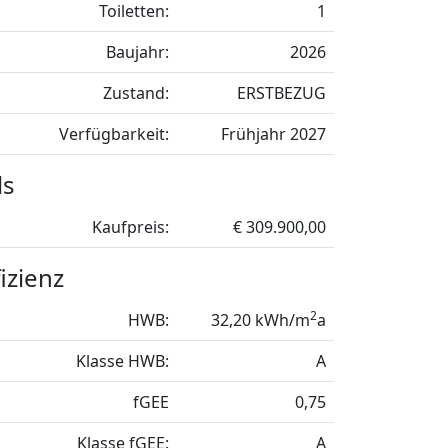
Toiletten:
1
Baujahr:
2026
Zustand:
ERSTBEZUG
Verfügbarkeit:
Frühjahr 2027
ls
Kaufpreis:
€ 309.900,00
izienz
2
HWB:
32,20 kWh/m
a
Klasse HWB:
A
fGEE
0,75
Klasse fGEE:
A