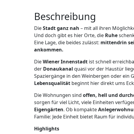
Beschreibung
Die
Stadt ganz nah
– mit all ihren Möglich
Und doch gibt es hier Orte, die
Ruhe
schen
Eine Lage, die beides zulässt:
mittendrin sei
ankommen.
Die
Wiener Innenstadt
ist schnell erreichb
der
Donaukanal
quasi vor der Haustür lie
Spaziergänge in den Weinbergen oder ein G
Lebensqualität
beginnt hier direkt ums Ec
Die Wohnungen sind
offen, hell und durc
sorgen für viel Licht, viele Einheiten verfüg
Eigengärten
. Ob kompakte
Anlegerwohnun
Familie: Jede Einheit bietet Raum für indivi
Highlights