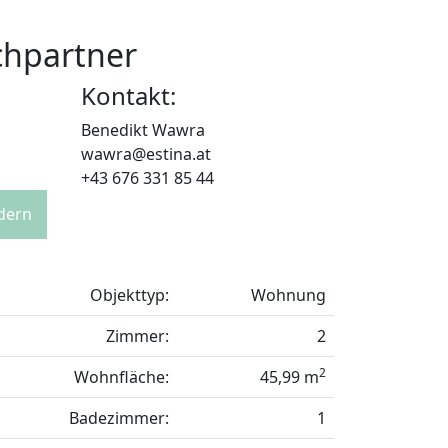
chpartner
Kontakt:
Benedikt Wawra
wawra@estina.at
+43 676 331 85 44
rdern
Objekttyp:
Wohnung
Zimmer:
2
2
Wohnfläche:
45,99 m
Badezimmer:
1