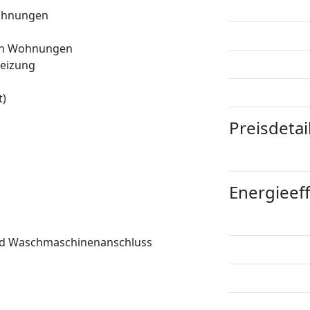
ohnungen
len Wohnungen
eizung
t)
Preisdetai
Energieeff
nd Waschmaschinenanschluss