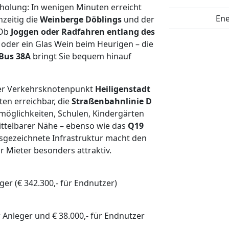
rholung: In wenigen Minuten erreicht
Ene
hzeitig die
Weinberge Döblings
und der
 Ob
Joggen oder Radfahren entlang des
oder ein Glas Wein beim Heurigen – die
Bus 38A
bringt Sie bequem hinauf
Der Verkehrsknotenpunkt
Heiligenstadt
en erreichbar, die
Straßenbahnlinie D
fsmöglichkeiten, Schulen, Kindergärten
mittelbarer Nähe – ebenso wie das
Q19
sgezeichnete Infrastruktur macht den
r Mieter besonders attraktiv.
eger (€ 342.300,- für Endnutzer)
ür Anleger und € 38.000,- für Endnutzer