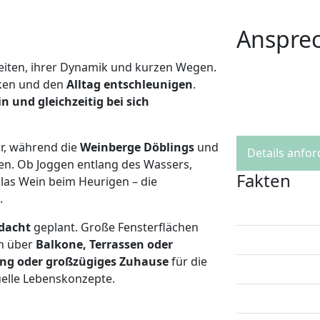
Anspre
keiten, ihrer Dynamik und kurzen Wegen.
ken und den
Alltag entschleunigen
.
n und gleichzeitig bei sich
ar, während die
Weinberge Döblings
und
Details anfo
gen. Ob Joggen entlang des Wassers,
Fakten
las Wein beim Heurigen – die
k.
hdacht
geplant. Große Fensterflächen
en über
Balkone, Terrassen oder
g oder großzügiges Zuhause
für die
duelle Lebenskonzepte.