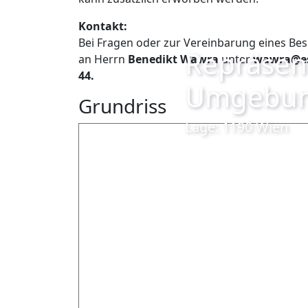
Kontakt:
Bei Fragen oder zur Vereinbarung eines Bes
Repräsent
an Herrn
Benedikt Wawra
unter
wawra@es
44.
Umgebu
Grundriss
Lage: 1190 Wien