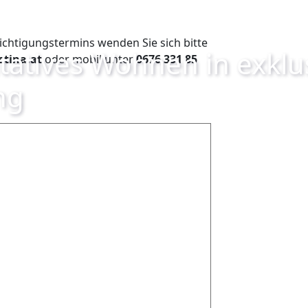
ichtigungstermins wenden Sie sich bitte
atives Wohnen in exklu
tina.at
oder mobil unter
0676 331 85
ng