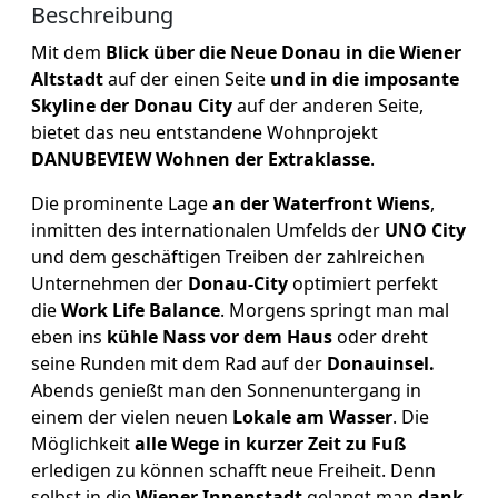
Beschreibung
Mit dem
Blick über die Neue Donau in die Wiener
Altstadt
auf der einen Seite
und in die imposante
Skyline der Donau City
auf der anderen Seite,
bietet das neu entstandene Wohnprojekt
DANUBEVIEW Wohnen der Extraklasse
.
Die prominente Lage
an der Waterfront Wiens
,
inmitten des internationalen Umfelds der
UNO City
und dem geschäftigen Treiben der zahlreichen
Unternehmen der
Donau-City
optimiert perfekt
die
Work Life Balance
. Morgens springt man mal
eben ins
kühle Nass vor dem Haus
oder dreht
seine Runden mit dem Rad auf der
Donauinsel.
Abends genießt man den Sonnenuntergang in
einem der vielen neuen
Lokale am Wasser
. Die
Möglichkeit
alle Wege in kurzer Zeit zu Fuß
erledigen zu können schafft neue Freiheit. Denn
selbst in die
Wiener Innenstadt
gelangt man
dank