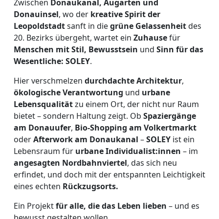
Zwischen
Donaukanal,
Augarten und
Donauinsel
, wo der
kreative Spirit der
Leopoldstadt
sanft in die
grüne Gelassenheit
des
20. Bezirks übergeht, wartet ein
Zuhause
für
Menschen mit Stil, Bewusstsein
und
Sinn für das
Wesentliche:
SOLEY
.
Hier verschmelzen
durchdachte Architektur
,
ökologische Verantwortung
und
urbane
Lebensqualität
zu einem Ort, der nicht nur Raum
bietet – sondern Haltung zeigt. Ob
Spaziergänge
am Donauufer
,
Bio-Shopping am Volkertmarkt
oder
Afterwork am Donaukanal
–
SOLEY
ist ein
Lebensraum für
urbane Individualist:innen
– im
angesagten Nordbahnviertel
, das sich neu
erfindet, und doch mit der entspannten Leichtigkeit
eines echten
Rückzugsorts.
Ein Projekt
für alle, die das Leben lieben
– und es
bewusst gestalten wollen.