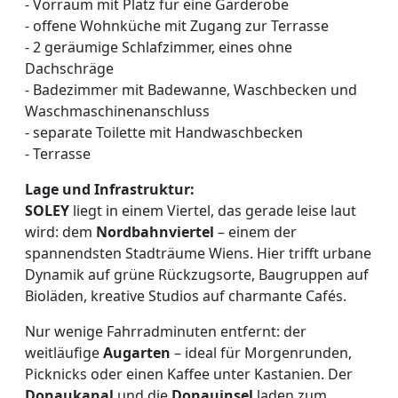
- Vorraum mit Platz für eine Garderobe
- offene Wohnküche mit Zugang zur Terrasse
- 2 geräumige Schlafzimmer, eines ohne
Dachschräge
- Badezimmer mit Badewanne, Waschbecken und
Waschmaschinenanschluss
- separate Toilette mit Handwaschbecken
- Terrasse
Lage und Infrastruktur:
SOLEY
liegt in einem Viertel, das gerade leise laut
wird: dem
Nordbahnviertel
– einem der
spannendsten Stadträume Wiens. Hier trifft urbane
Dynamik auf grüne Rückzugsorte, Baugruppen auf
Bioläden, kreative Studios auf charmante Cafés.
Nur wenige Fahrradminuten entfernt: der
weitläufige
Augarten
– ideal für Morgenrunden,
Picknicks oder einen Kaffee unter Kastanien. Der
Donaukanal
und die
Donauinsel
laden zum