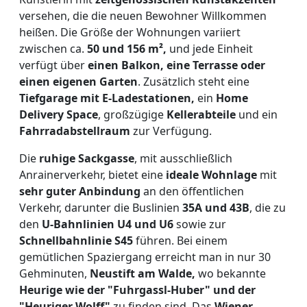
versehen, die die neuen Bewohner Willkommen
heißen. Die Größe der Wohnungen variiert
zwischen ca.
50 und 156 m²,
und jede Einheit
verfügt über
einen Balkon, eine Terrasse oder
einen eigenen Garten
. Zusätzlich steht eine
Tiefgarage mit E-Ladestationen,
ein
Home
Delivery Space
, großzügige
Kellerabteile
und ein
Fahrradabstellraum
zur Verfügung.
Die
ruhige Sackgasse
, mit ausschließlich
Anrainerverkehr, bietet eine
ideale Wohnlage
mit
sehr guter Anbindung
an den öffentlichen
Verkehr, darunter die Buslinien
35A und 43B
, die zu
den
U-Bahnlinien U4 und U6
sowie zur
Schnellbahnlinie S45
führen. Bei einem
gemütlichen Spaziergang erreicht man in nur 30
Gehminuten,
Neustift am Walde,
wo bekannte
Heurige wie der "Fuhrgassl-Huber" und der
"Heuriger Wolff"
zu finden sind. Das
Wiener