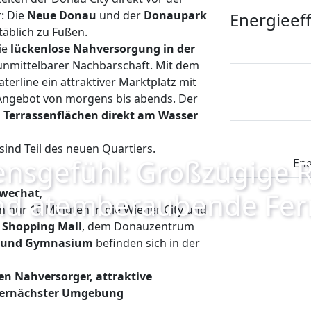
r: Die
Neue Donau
und der
Donaupark
Energieeff
äblich zu Füßen.
ie
lückenlose Nahversorgung in der
 unmittelbarer Nachbarschaft. Mit dem
erline ein attraktiver Marktplatz mit
Angebot von morgens bis abends. Der
 Terrassenflächen direkt am Wasser
sind Teil des neuen Quartiers.
ensgefühl: Großzügige
Ene
hwechat
,
nd atemberaubende Fer
in nur 10 Minuten in die Wiener City und
 Shopping Mall
, dem Donauzentrum
le und Gymnasium
befinden sich in der
gen Nahversorger, attraktive
llernächster Umgebung