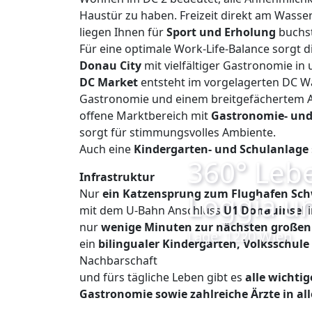
Haustür zu haben. Freizeit direkt am Wasse
liegen Ihnen für
Sport und Erholung
buchst
Für eine optimale Work-Life-Balance sorgt d
Donau City
mit vielfältiger Gastronomie in
DC Market
entsteht im vorgelagerten DC Wat
Gastronomie und einem breitgefächertem 
offene Marktbereich mit
Gastronomie- und
sorgt für stimmungsvolles Ambiente.
Auch eine
Kindergarten- und Schulanlage
360° Leb
Infrastruktur
Nur
ein Katzensprung zum Flughafen Sc
Loggia u
mit dem U-Bahn Anschluss
U1 Donauinsel
nur
wenige Minuten zur nächsten großen
Lage: 1220 Wien
ein
bilingualer Kindergarten, Volksschu
Nachbarschaft
und fürs tägliche Leben gibt es
alle wichti
Gastronomie sowie zahlreiche Ärzte in a