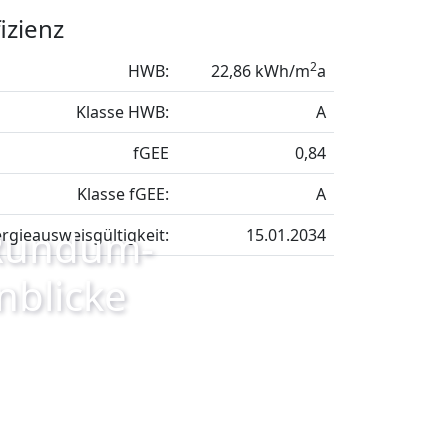
izienz
2
HWB:
22,86 kWh/m
a
Klasse HWB:
A
fGEE
0,84
Klasse fGEE:
A
 Rundum-
rgieausweisgültigkeit:
15.01.2034
nblicke