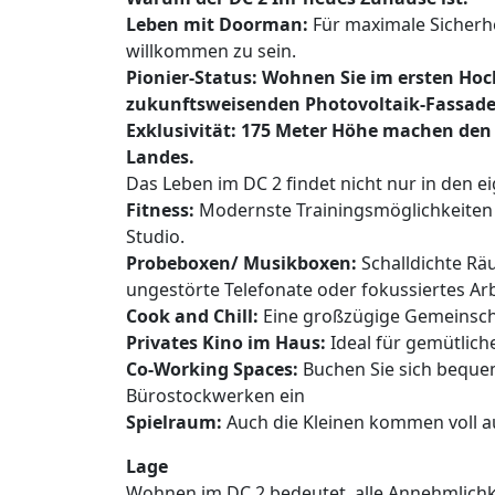
Leben mit Doorman:
Für maximale Sicherh
willkommen zu sein.
Pionier-Status: Wohnen Sie im ersten Hoc
zukunftsweisenden Photovoltaik-Fassade
Exklusivität: 175 Meter Höhe machen de
Landes.
Das Leben im DC 2 findet nicht nur in den e
Fitness:
Modernste Trainingsmöglichkeiten 
Studio.
Probeboxen/ Musikboxen:
Schalldichte Rä
ungestörte Telefonate oder fokussiertes Arb
Cook and Chill:
Eine großzügige Gemeinsch
Privates Kino im Haus:
Ideal für gemütlic
Co-Working Spaces:
Buchen Sie sich beque
Bürostockwerken ein
Spielraum:
Auch die Kleinen kommen voll au
Lage
Wohnen im DC 2 bedeutet, alle Annehmlichke