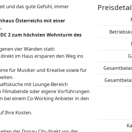
Preisdetai
eit und das gute Gefühl, immer
hhaus Österreichs mit einer
.
Betriebsko
n DC 2 zum höchsten Wohnturm des
igenen vier Wänden statt:
direkt im Haus ersparen den Weg ins
G
Gesamtbelast
ume für Musiker und Kreative sowie für
eiten.
Gesamtbelast
aftsküche mit Lounge-Bereich
he Filmabende oder eigene Vorführungen
m bei einem Co-Working Anbieter in den
f Ihre Kosten.
Ka
iten der Donau City direkt vor der