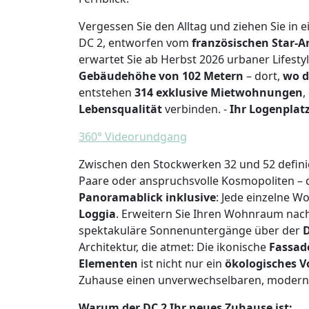
Vergessen Sie den Alltag und ziehen Sie in
DC 2, entworfen vom
französischen Star-A
erwartet Sie ab Herbst 2026 urbaner Lifesty
Gebäudehöhe von 102 Metern
– dort,
wo d
entstehen
314 exklusive Mietwohnungen
,
Lebensqualität
verbinden. -
Ihr Logenplat
360° Videorundgang
Zwischen den Stockwerken 32 und 52 defini
Paare oder anspruchsvolle Kosmopoliten – d
Panoramablick inklusive
: Jede einzelne 
Loggia
. Erweitern Sie Ihren Wohnraum nac
spektakuläre Sonnenuntergänge über der
D
Architektur, die atmet: Die ikonische
Fassade
Elementen
ist nicht nur ein
ökologisches V
Zuhause einen unverwechselbaren, moderne
Warum der DC 2 Ihr neues Zuhause ist: