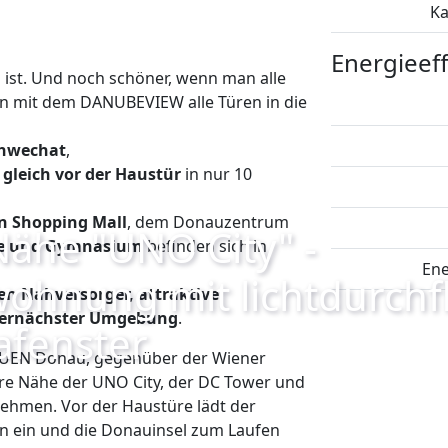
Ka
Energieeff
ist. Und noch schöner, wenn man alle
n mit dem DANUBEVIEW alle Türen in die
chwechat
,
gleich vor der Haustür
in nur 10
n Shopping Mall
, dem Donauzentrum
ähe "UNO City" -
ule und Gymnasium
befinden sich in
Ene
ohnung mit lichtdurchf
gen Nahversorger, attraktive
llernächster Umgebung
.
fenster
EUEN Donau, gegenüber der Wiener
bare Nähe der UNO City, der DC Tower und
nehmen. Vor der Haustüre lädt der
 ein und die Donauinsel zum Laufen