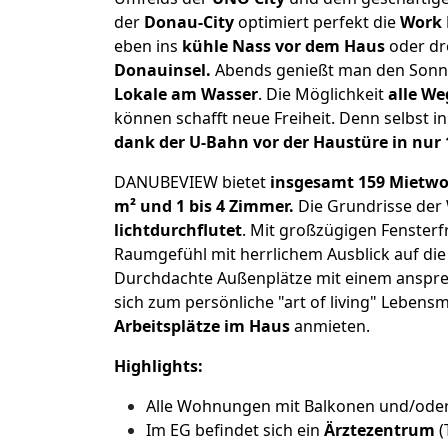
der
Donau-City
optimiert perfekt die
Work 
eben ins
kühle Nass vor dem Haus
oder dr
Donauinsel.
Abends genießt man den Sonne
Lokale am Wasser
. Die Möglichkeit
alle We
können schafft neue Freiheit. Denn selbst in
dank der U-Bahn vor der Haustüre in nur
DANUBEVIEW bietet
insgesamt 159 Miet
m² und 1 bis 4 Zimmer.
Die Grundrisse der
lichtdurchflutet
. Mit großzügigen Fensterfr
Raumgefühl mit herrlichem Ausblick auf di
Durchdachte Außenplätze mit einem ansp
sich zum persönliche "art of living" Lebensm
Arbeitsplätze im Haus
anmieten.
Highlights:
Alle Wohnungen mit Balkonen und/ode
Im EG befindet sich ein
Ärztezentrum
(