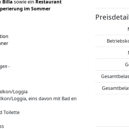
n
Billa
sowie ein
Restaurant
mperierung im Sommer
Preisdetai
tion
Betriebsko
hner
G
ägen -
Gesamtbelast
Gesamtbelast
alkon/Loggia
lkon/Loggia, eins davon mit Bad en
 Toilette
ss