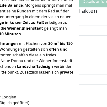
Details anfo
Life Balance
. Morgens springt man mal
Fakten
eht seine Runden mit dem Rad auf der
nuntergang in einem der vielen neuen
ge in kurzer Zeit zu Fuß
erledigen zu
 die
Wiener Innenstadt
gelangt man
 10 Minuten
.
wohnungen
mit Flächen von
30 m² bis 150
 Wohnungen gestalten sich
offen und
onten schaffen diese ein freies
e Neue Donau und die Wiener Innenstadt.
rechenden
Landschaftsdesign
verbinden
ittelpunkt. Zusätzlich lassen sich
private
r Loggien
Täglich geöffnet)