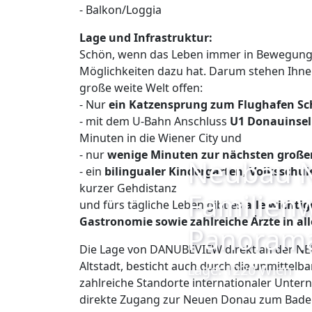
- Balkon/Loggia
Lage und Infrastruktur:
Schön, wenn das Leben immer in Bewegung 
Möglichkeiten dazu hat. Darum stehen Ihne
große weite Welt offen:
- Nur
ein Katzensprung zum Flughafen S
- mit dem U-Bahn Anschluss
U1 Donauinsel 
Minuten in die Wiener City und
- nur
wenige Minuten zur nächsten große
Neubau N
- ein
bilingualer Kindergarten, Volkssch
kurzer Gehdistanz
Familienw
und fürs tägliche Leben gibt es
alle wichti
Gastronomie sowie zahlreiche Ärzte in a
Panorama
Die Lage von DANUBEVIEW direkt an der N
Altstadt, besticht auch durch die unmittel
Lage: 1220 Wien
zahlreiche Standorte internationaler Unter
direkte Zugang zur Neuen Donau zum Baden