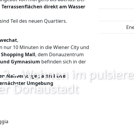
 Terrassenflächen direkt am Wasser
sind Teil des neuen Quartiers.
Ene
hwechat
,
in nur 10 Minuten in die Wiener City und
 Shopping Mall
, dem Donauzentrum
le und Gymnasium
befinden sich in der
 2 – Wohnen im pulsier
gen Nahversorger, attraktive
llernächster Umgebung
er Donaustadt
ggia