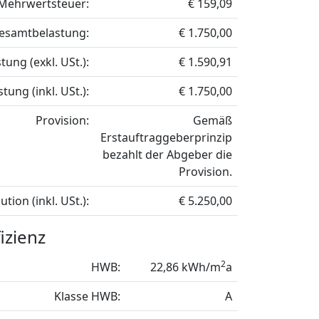
Mehrwertsteuer:
€ 159,09
esamtbelastung:
€ 1.750,00
ung (exkl. USt.):
€ 1.590,91
ung (inkl. USt.):
€ 1.750,00
Provision:
Gemäß
Erstauftraggeberprinzip
bezahlt der Abgeber die
Provision.
ution (inkl. USt.):
€ 5.250,00
izienz
2
HWB:
22,86 kWh/m
a
Klasse HWB:
A