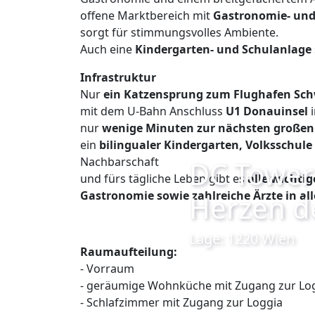
offene Marktbereich mit
Gastronomie- und
sorgt für stimmungsvolles Ambiente.
Auch eine
Kindergarten- und Schulanlage
Infrastruktur
Nur
ein Katzensprung zum Flughafen Sc
mit dem U-Bahn Anschluss
U1 Donauinsel
nur
wenige Minuten zur nächsten großen
ein
bilingualer Kindergarten, Volksschu
Nachbarschaft
DC Tower
und fürs tägliche Leben gibt es
alle wichti
Gastronomie sowie zahlreiche Ärzte in a
Herzen d
Lage: 1220 Wien
Raumaufteilung:
- Vorraum
-
geräumige Wohnküche mit Zugang zur Lo
- Schlafzimmer mit Zugang zur Loggia