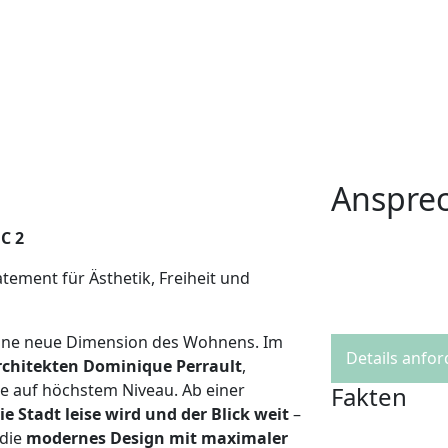
Anspre
C 2
ement für Ästhetik, Freiheit und
 eine neue Dimension des Wohnens. Im
Details anfo
rchitekten Dominique Perrault
,
le auf höchstem Niveau. Ab einer
Fakten
ie Stadt leise wird und der Blick weit
–
 die
modernes Design mit maximaler