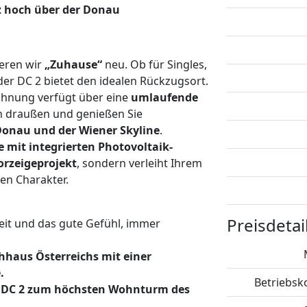
z hoch über der Donau
eren wir
„Zuhause“
neu. Ob für Singles,
er DC 2 bietet den idealen Rückzugsort.
Wohnung verfügt über eine
umlaufende
h draußen und genießen Sie
onau und der Wiener Skyline
.
 mit integrierten Photovoltaik-
orzeigeprojekt
, sondern verleiht Ihrem
n Charakter.
Preisdetai
eit und das gute Gefühl, immer
hhaus Österreichs mit einer
.
Betriebsko
n DC 2 zum höchsten Wohnturm des