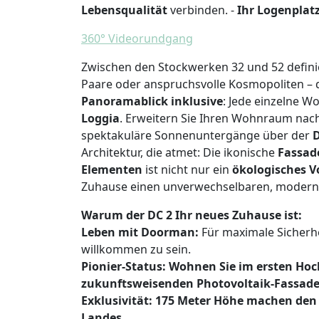
Lebensqualität
verbinden. -
Ihr Logenplat
360° Videorundgang
Zwischen den Stockwerken 32 und 52 defini
Paare oder anspruchsvolle Kosmopoliten – d
Panoramablick inklusive
: Jede einzelne 
Loggia
. Erweitern Sie Ihren Wohnraum nac
spektakuläre Sonnenuntergänge über der
D
Architektur, die atmet: Die ikonische
Fassade
Elementen
ist nicht nur ein
ökologisches V
Zuhause einen unverwechselbaren, moderne
Warum der DC 2 Ihr neues Zuhause ist:
Leben mit Doorman:
Für maximale Sicherh
willkommen zu sein.
Pionier-Status: Wohnen Sie im ersten Hoc
zukunftsweisenden Photovoltaik-Fassade
Exklusivität: 175 Meter Höhe machen de
Landes.