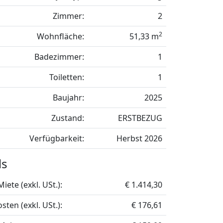
Zimmer:
2
2
Wohnfläche:
51,33 m
Badezimmer:
1
Toiletten:
1
Baujahr:
2025
Zustand:
ERSTBEZUG
Verfügbarkeit:
Herbst 2026
ls
Miete (exkl. USt.):
€ 1.414,30
sten (exkl. USt.):
€ 176,61