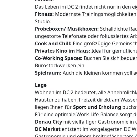
Das Leben im DC 2 findet nicht nur in den e
Fitness:
Modernste Trainingsmöglichkeiten 
Studio.
Probeboxen/ Musikboxen:
Schalldichte Rä
ungestörte Telefonate oder fokussiertes Arb
Cook and Chill:
Eine großzügige Gemeinsch
Privates Kino im Haus:
Ideal für gemütlic
Co-Working Spaces:
Buchen Sie sich beque
Bürostockwerken ein
Spielraum:
Auch die Kleinen kommen voll au
Lage
Wohnen im DC 2 bedeutet, alle Annehmlichke
Haustür zu haben. Freizeit direkt am Wasse
liegen Ihnen für
Sport und Erholung
buchst
Für eine optimale Work-Life-Balance sorgt d
Donau City
mit vielfältiger Gastronomie in
DC Market
entsteht im vorgelagerten DC Wat
Gastronomie und einem breitgefächertem 