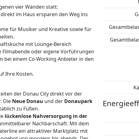
igenen vier Wänden statt:
direkt im Haus ersparen den Weg ins
G
Gesamtbelast
ume für Musiker und Kreative sowie für
eiten.
Gesamtbelast
aftsküche mit Lounge-Bereich
he Filmabende oder eigene Vorführungen
m bei einem Co-Working Anbieter in den
f Ihre Kosten.
Ka
iten der Donau City direkt vor der
r: Die
Neue Donau
und der
Donaupark
Energieeff
äblich zu Füßen.
ie
lückenlose Nahversorgung in der
 unmittelbarer Nachbarschaft. Mit dem
erline ein attraktiver Marktplatz mit
Angebot von morgens bis abends. Der