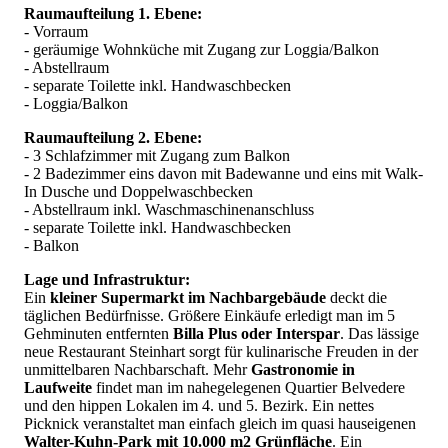
Raumaufteilung 1. Ebene:
- Vorraum
- geräumige Wohnküche mit Zugang zur Loggia/Balkon
- Abstellraum
- separate Toilette inkl. Handwaschbecken
- Loggia/Balkon
Raumaufteilung 2. Ebene:
- 3 Schlafzimmer mit Zugang zum Balkon
- 2 Badezimmer eins davon mit Badewanne und eins mit Walk-
In Dusche und Doppelwaschbecken
- Abstellraum inkl. Waschmaschinenanschluss
- separate Toilette inkl. Handwaschbecken
- Balkon
Lage und Infrastruktur:
Ein
kleiner Supermarkt im Nachbargebäude
deckt die
täglichen Bedürfnisse. Größere Einkäufe erledigt man im 5
Gehminuten entfernten
Billa Plus oder Interspar
. Das lässige
neue Restaurant Steinhart sorgt für kulinarische Freuden in der
unmittelbaren Nachbarschaft. Mehr
Gastronomie in
Laufweite
findet man im nahegelegenen Quartier Belvedere
und den hippen Lokalen im 4. und 5. Bezirk. Ein nettes
Picknick veranstaltet man einfach gleich im quasi hauseigenen
Walter-Kuhn-Park mit 10.000 m2 Grünfläche
. Ein