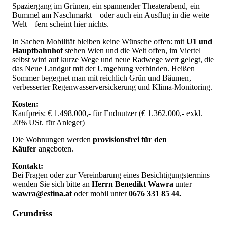
Spaziergang im Grünen, ein spannender Theaterabend, ein
Bummel am Naschmarkt – oder auch ein Ausflug in die weite
Welt – fern scheint hier nichts.
In Sachen Mobilität bleiben keine Wünsche offen: mit
U1 und
Hauptbahnhof
stehen Wien und die Welt offen, im Viertel
selbst wird auf kurze Wege und neue Radwege wert gelegt, die
das Neue Landgut mit der Umgebung verbinden. Heißen
Sommer begegnet man mit reichlich Grün und Bäumen,
verbesserter Regenwasserversickerung und Klima-Monitoring.
Kosten:
Kaufpreis: € 1.498.000,- für Endnutzer (€ 1.362.000,- exkl.
20% USt. für Anleger)
Die Wohnungen werden
provisionsfrei für den
Käufer
angeboten.
Kontakt:
Bei Fragen oder zur Vereinbarung eines Besichtigungstermins
wenden Sie sich bitte an
Herrn Benedikt Wawra
unter
wawra@estina.at
oder mobil unter
0676 331 85 44.
Grundriss