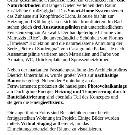
Naturholzböden
mit langen Dielen verleihen dem Raum
zusätzliche Großzügigkeit. Das
Smart-Home System
steuert
das Zuhause auf Knopfdruck: Licht, Jalousie bis hin zur
Heizung und Kühlung lassen sich hier koordinieren. Im Bad
stehen gleich
drei Ausstattungslinien
mit unterschiedlichem
Feinsteinzeug zur Auswahl: Der handgefertigte Charme von
Marrazzis „Rice“, die unvergängliche Schönheit von Florims
„Timeless“ Kollektion und die naturbelassene Anmutung der
Serie „Pietre di Sardengna“ von Casalgrande Padana. Je nach
Ausstattungslinie variieren auch Materialien und Farbe von
Armatur, WC, Drückerplatte und Sprossenheizkörper.
Neben der markanten Fassadengestaltung des Architekturbüros
Dietrich Untertrifaller, wurde großer Wert auf
nachhaltige
Bauweise
gelegt. Neben der Anbindung an das
Fernwärmenetz produziert die hauseigene
Photovoltaikanlage
am Dach grüne Energie,
Heizung und Temperierung durch
Bauteilaktivierung
sind ebenfalls Teil des Konzeptes und
steigern die
Energieeffizienz
.
Die angeführten Fotos sind Beispielbilder einer bereits
fertiggestellten Wohnung im Projekt. Einige Bilder wurden
mittels
Virtual Staging
aufbereitet, um das
Einrichtungspotenzial der Räume zu visualisieren.