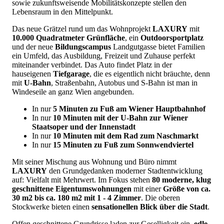
sowie zukunftsweisende Mobilitätskonzepte stellen den
Lebensraum in den Mittelpunkt.
Das neue Grätzel rund um das Wohnprojekt
LAXURY
mit
10.000 Quadratmeter Grünfläche
, ein
Outdoorsportplatz
und der neue
Bildungscampus
Landgutgasse bietet Familien
ein Umfeld, das Ausbildung, Freizeit und Zuhause perfekt
miteinander verbindet. Das Auto findet Platz in der
hauseigenen
Tiefgarage
, die es eigentlich nicht bräuchte, denn
mit
U-Bahn
, Straßenbahn, Autobus und S-Bahn ist man in
Windeseile an ganz Wien angebunden.
In nur
5 Minuten zu Fuß am Wiener Hauptbahnhof
In nur
10 Minuten mit der U-Bahn zur Wiener
Staatsoper und der Innenstadt
In nur
10 Minuten mit dem Rad zum Naschmarkt
In nur
15 Minuten zu Fuß zum Sonnwendviertel
Mit seiner Mischung aus Wohnung und Büro nimmt
LAXURY
den Grundgedanken moderner Stadtentwicklung
auf: Vielfalt mit Mehrwert. Im Fokus stehen
80 moderne, klug
geschnittene Eigentumswohnungen
mit einer
Größe von ca.
30 m2 bis ca. 180 m2 mit 1 - 4 Zimmer
. Die oberen
Stockwerke bieten einen
sensationellen Blick über die Stadt
.
Offen geschnittene Grundrisse laden zur Geselligkeit ein,
edle