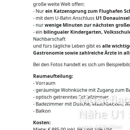
große weite Welt offen:
- Nur
ein Katzensprung zum Flughafen S
- mit dem U-Bahn Anschluss
U1 Donauinse
- nur
wenige Minuten zur nächsten große
- ein
bilingualer Kindergarten, Volkssch
Nachbarschaft
und fürs tägliche Leben gibt es
alle wichti
Gastronomie sowie zahlreiche Ärzte in a
Bei den Fotos handelt es sich um Beispielbil
Raumaufteilung:
- Vorraum
- geräumige Wohnküche mit Zugang zum B
Musicflat
- optisch getrenntes Schlafzimmer
- Badezimmer mit Dusche, Waschbecken, W
Nähe U1 
- Balkon
Kosten:
Lage: 1220 Wien
Miete: € 885,00 inkl. BK und 10% USt.