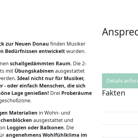
Anspre
ick zur Neuen Donau
finden Musiker
en Bedürfnissen entwickelt
wurden.
inen
schallgedämmten Raum
. Die 2-
ts mit
Übungskabinen
ausgestattet
werden.
Ideal nicht nur für Musiker,
Details anfo
r - oder einfach Menschen, die sich
Fakten
höne Lage genießen!
Drei
Proberäume
rdgeschoßzone.
gen Materialien
in Wohn- und
chenblöcken
ausgestattet und
von
Loggien oder Balkonen
. Die
für
angenehmens Wohlfühlklima im