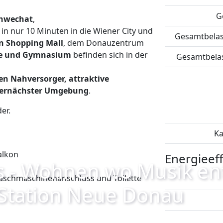
G
chwechat
,
l
in nur 10 Minuten in die Wiener City und
Gesamtbelast
n Shopping Mall
, dem Donauzentrum
ule und Gymnasium
befinden sich in der
Gesamtbelast
gen Nahversorger, attraktive
llernächster Umgebung
.
der.
Ka
alkon
Energieeff
s - Wohnen wo Musik ent
aschmaschinenanschluss und Toilette
Station Neue Donau