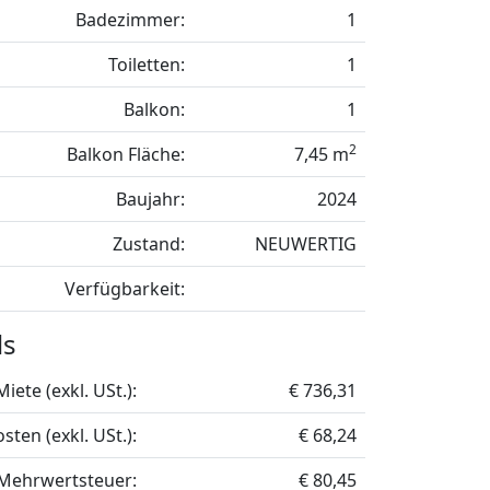
Badezimmer:
1
Toiletten:
1
Balkon:
1
2
Balkon Fläche:
7,45 m
Baujahr:
2024
Zustand:
NEUWERTIG
Verfügbarkeit:
ls
Miete (exkl. USt.):
€ 736,31
sten (exkl. USt.):
€ 68,24
Mehrwertsteuer:
€ 80,45