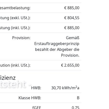
esamtbelastung:
€ 885,00
ung (exkl. USt.):
€ 804,55
ung (inkl. USt.):
€ 885,00
Provision:
Gemäß
Erstauftraggeberprinzip
bezahlt der Abgeber die
Provision.
ution (inkl. USt.):
€ 2.655,00
izienz
steht -
2
HWB:
30,70 kWh/m
a
Klasse HWB:
B
fGEE
0,75